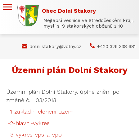
Obec Dolní Stakory
Nejlepší vesnice ve Středočeském kraji,
myslí si 9 stakorských občanů z 10


dolni.stakory@volny.cz
+420 326 338 681
Územní plán Dolní Stakory
Územní plán Dolní Stakory, úplné znění po
změně č.1 03/2018
I-1-zakladni-cleneni-uzemi
I-2-hlavni-vykres
I-3-vykres-vps-a-vpo