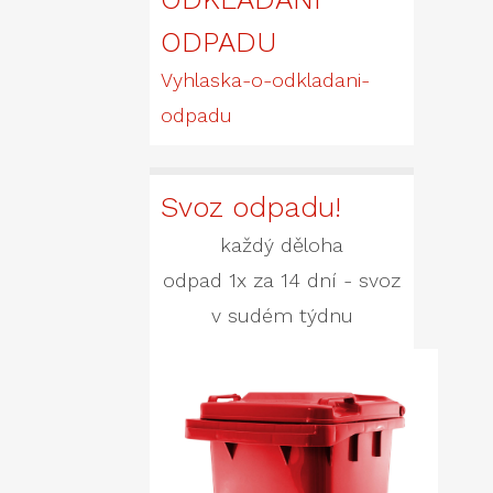
ODPADU
Vyhlaska-o-odkladani-
odpadu
Svoz odpadu!
každý děloha
odpad 1x za 14 dní - svoz
v sudém týdnu