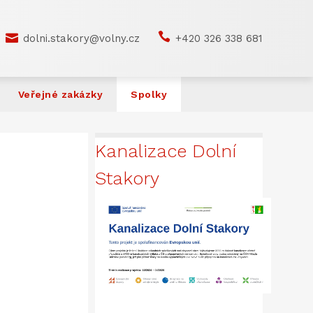


dolni.stakory@volny.cz
+420 326 338 681
Veřejné zakázky
Spolky
Kanalizace Dolní
Stakory