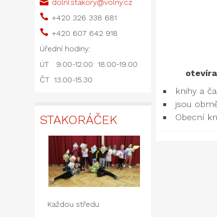

dolni.stakory@volny.cz

+420 326 338 681

+420 607 642 918
Úřední hodiny:
ÚT 9.00-12.00 18.00-19.00
oteví
ČT 13.00-15.30
knihy a č
jsou obmě
Obecní kn
STAKORÁČEK
Každou středu