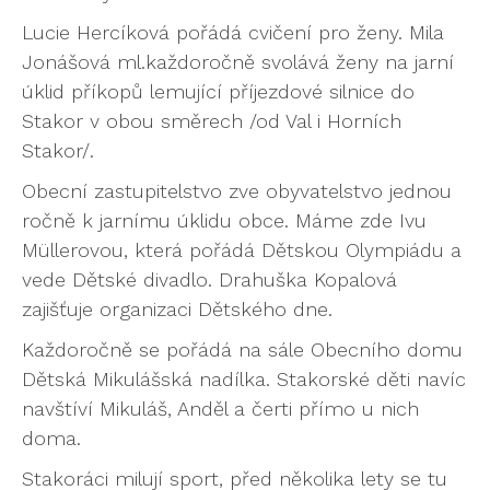
Lucie Hercíková pořádá cvičení pro ženy. Mila
Jonášová ml.každoročně svolává ženy na jarní
úklid příkopů lemující příjezdové silnice do
Stakor v obou směrech /od Val i Horních
Stakor/.
Obecní zastupitelstvo zve obyvatelstvo jednou
ročně k jarnímu úklidu obce. Máme zde Ivu
Müllerovou, která pořádá Dětskou Olympiádu a
vede Dětské divadlo. Drahuška Kopalová
zajišťuje organizaci Dětského dne.
Každoročně se pořádá na sále Obecního domu
Dětská Mikulášská nadílka. Stakorské děti navíc
navštíví Mikuláš, Anděl a čerti přímo u nich
doma.
Stakoráci milují sport, před několika lety se tu