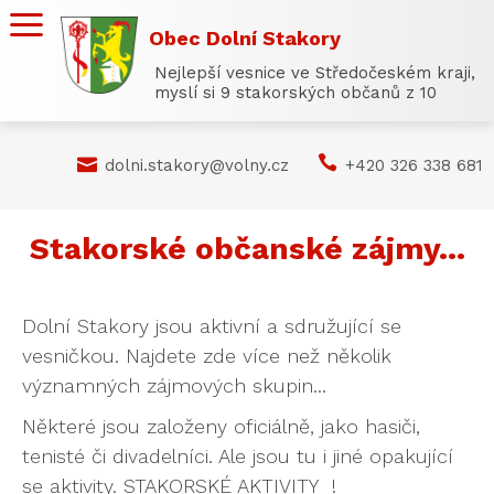
Obec Dolní Stakory
Nejlepší vesnice ve Středočeském kraji,
myslí si 9 stakorských občanů z 10


dolni.stakory@volny.cz
+420 326 338 681
Stakorské občanské zájmy...
Dolní Stakory jsou aktivní a sdružující se
vesničkou. Najdete zde více než několik
významných zájmových skupin...
Některé jsou založeny oficiálně, jako hasiči,
tenisté či divadelníci. Ale jsou tu i jiné opakující
se aktivity. STAKORSKÉ AKTIVITY !