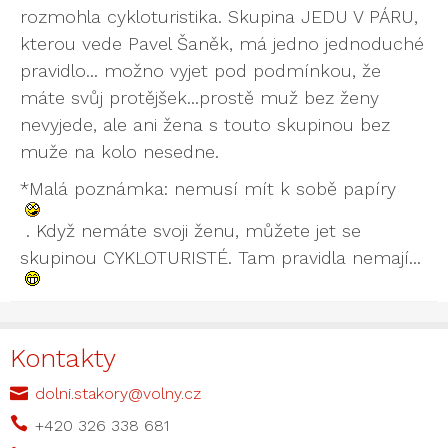
rozmohla cykloturistika. Skupina JEDU V PÁRU,
kterou vede Pavel Šaněk, má jedno jednoduché
pravidlo... možno vyjet pod podmínkou, že
máte svůj protějšek...prostě muž bez ženy
nevyjede, ale ani žena s touto skupinou bez
muže na kolo nesedne.
*Malá poznámka: nemusí mít k sobě papíry
. Když nemáte svoji ženu, můžete jet se
skupinou CYKLOTURISTÉ. Tam pravidla nemají...
Kontakty

dolni.stakory@volny.cz

+420 326 338 681