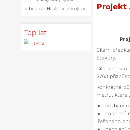
Projekt
v budově Hasičské zbrojnice
Toplist
Pro
Cílem předklá
Stakory.
Cíle projektu
2768 přizpůs
Konkrétně půj
metru, které z
bezbariér
napojení n
řešeného chod
napojení 