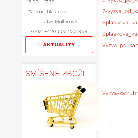
16.00 - 17.30
7-vyzva_pd_ka
Zájemci hlaste se
u Ivy Müllerové
Splaskova_ka
GSM: +420 603 230 969
Splaskova_kan
AKTUALITY
Vyzva_pd-kana
SMÍŠENÉ ZBOŽÍ
Vyzva-zatrub