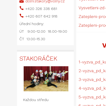

dolni.stakory@volny.cz
Vysvetleni-zd

+420 326 338 681

+420 607 642 918
Zatepleni-pro
Úřední hodiny:
Zatepleni-pr
ÚT 9.00-12.00 18.00-19.00
ČT 13.00-15.30
STAKORÁČEK
1-vyzva_pd_kan
2-vyzva_pd_ka
3-vyzva_pd_ka
4-vyzva_pd_ka
5-vyzva_pd_k
Každou středu
6-vyzva_pd_ka