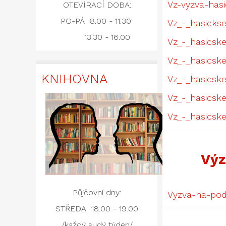
Vz-vyzva-hasi
OTEVÍRACÍ DOBA:
PO-PÁ 8.00 - 11.30
Vz_-_hasickse
13.30 - 16.00
Vz_-_hasicske_
Vz_-_hasicske
KNIHOVNA
Vz_-_hasicske
Vz_-_hasicske
Vz_-_hasicske
Výz
Půjčovní dny:
Vyzva-na-pod
STŘEDA 18.00 - 19.00
/každý sudý týden/