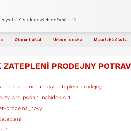
 myslí si 9 stakorských občanů z 10
ko
Obecní úřad
Úřední deska
Mateřská škola
K ZATEPLENÍ PRODEJNY POTRAV
a-pro-podani-nabidky-zatepleni-prodejny
huty-pro-podani-nabidek-c-1
et-prodejna_novy
zatepleni
-c-1