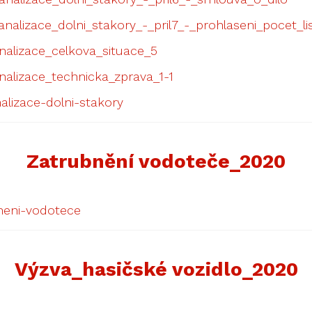
nalizace_dolni_stakory_-_pril7_-_prohlaseni_pocet_li
nalizace_celkova_situace_5
alizace_technicka_zprava_1-1
lizace-dolni-stakory
Zatrubnění vodoteče_2020
neni-vodotece
Výzva_hasičské vozidlo_2020