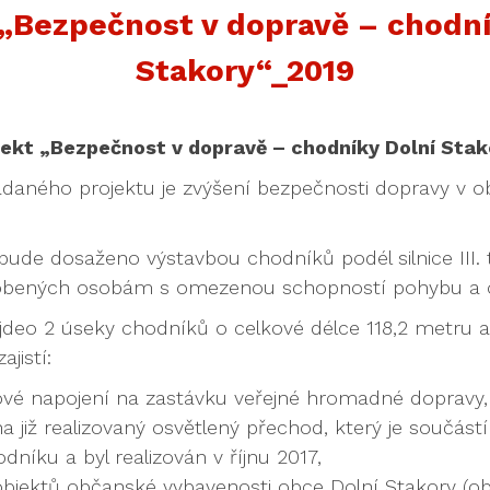
 „Bezpečnost v dopravě – chodní
Stakory“_2019
jekt „Bezpečnost v dopravě – chodníky Dolní Stak
daného projektu je zvýšení bezpečnosti dopravy v ob
 bude dosaženo výstavbou chodníků podél silnice III. t
obených osobám s omezenou schopností pohybu a o
deo 2 úseky chodníků o celkové délce 118,2 metru a 
ajistí:
ové napojení na zastávku veřejné hromadné dopravy,
a již realizovaný osvětlený přechod, který je součástí
níku a byl realizován v říjnu 2017,
objektů občanské vybavenosti obce Dolní Stakory (o