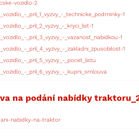
cske-vozidlo-2
_vozidlo_-_pril_1_vyzvy_-_technicke_podminky-1
vozidlo_-_pril_2_vyzvy_-_kryci_list-1
_vozidlo_-_pril_3_vyzvy_-_vazanost_nabidkou-1
_vozidlo_-_pril_4_vyzvy_-_zakladni_zpusobilost-1
_vozidlo_-_pril_5_vyzvy_-_pocet_listu
_vozidlo_-_pril_6_vyzvy_-_kupni_smlouva
va na podání nabídky traktoru_
ani-nabidky-na-traktor