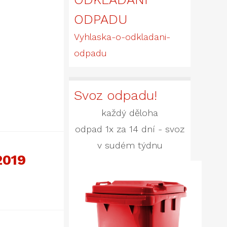
ODPADU
Vyhlaska-o-odkladani-
odpadu
Svoz odpadu!
každý děloha
odpad 1x za 14 dní - svoz
v sudém týdnu
2019