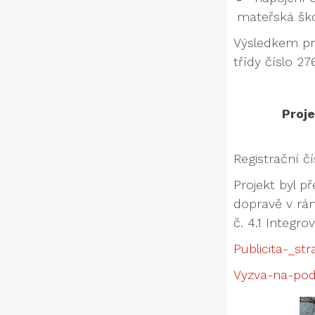
mateřská ško
Výsledkem pro
třídy číslo 27
Proje
Registrační č
Projekt byl p
dopravě v rám
č. 4.1 Integr
Publicita-_st
Vyzva-na-pod