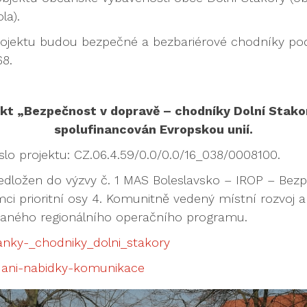
la).
jektu budou bezpečné a bezbariérové chodníky podél 
68.
kt „Bezpečnost v dopravě – chodníky Dolní Stako
spolufinancován Evropskou unií.
íslo projektu: CZ.06.4.59/0.0/0.0/16_038/0008100.
ředložen do výzvy č. 1 MAS Boleslavsko – IROP – Bez
ci prioritní osy 4. Komunitně vedený místní rozvoj a 
ovaného regionálního operačního programu.
ranky-_chodniky_dolni_stakory
ani-nabidky-komunikace