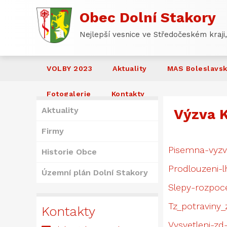
Obec Dolní Stakory
Nejlepší vesnice ve Středočeském kraji,
VOLBY 2023
Aktuality
MAS Boleslavs
Fotogalerie
Kontakty
Aktuality
Výzva 
Firmy
Pisemna-vyzv
Historie Obce
Prodlouzeni-l
Územní plán Dolní Stakory
Slepy-rozpoc
Tz_potraviny_
Kontakty
Vysvetleni-zd