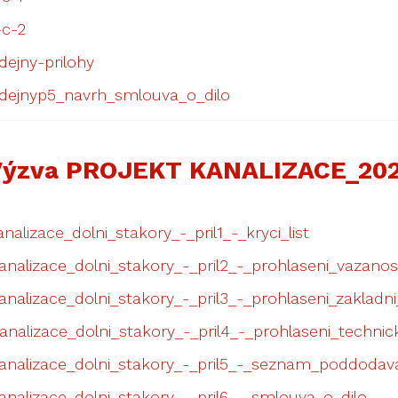
-c-2
dejny-prilohy
odejnyp5_navrh_smlouva_o_dilo
Výzva PROJEKT KANALIZACE_202
alizace_dolni_stakory_-_pril1_-_kryci_list
nalizace_dolni_stakory_-_pril2_-_prohlaseni_vazano
nalizace_dolni_stakory_-_pril3_-_prohlaseni_zakladni
nalizace_dolni_stakory_-_pril4_-_prohlaseni_technick
analizace_dolni_stakory_-_pril5_-_seznam_poddodav
nalizace_dolni_stakory_-_pril6_-_smlouva_o_dilo