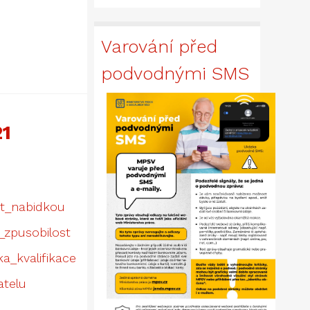
Varování před
podvodnými SMS
1
st_nabidkou
_zpusobilost
a_kvalifikace
atelu