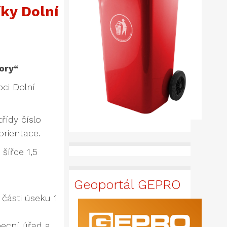
ky Dolní
ory“
ci Dolní
řídy číslo
rientace.
šířce 1,5
Geoportál GEPRO
 části úseku 1
becní úřad a