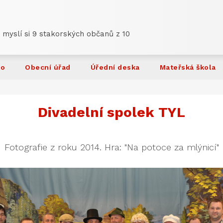
 myslí si 9 stakorských občanů z 10
ko
Obecní úřad
Úřední deska
Mateřská škola
Divadelní spolek TYL
Fotografie z roku 2014. Hra: "Na potoce za mlýnicí"