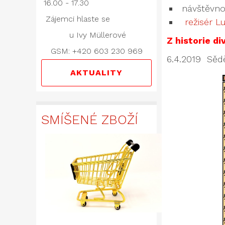
16.00 - 17.30
návštěvno
Zájemci hlaste se
režisér Lu
u Ivy Müllerové
Z historie d
GSM: +420 603 230 969
6.4.2019 Sěd
AKTUALITY
SMÍŠENÉ ZBOŽÍ