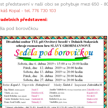
st představení v naší obci se pohybuje mezi 650 - 8
káš Kopal - tel. 776 730 103
ivadelních představení:
ěla pod borovičkou