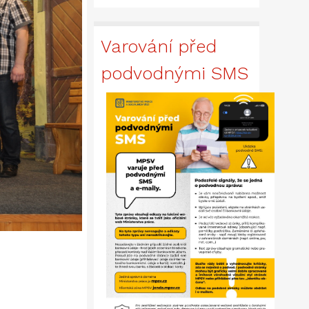
Varování před
podvodnými SMS