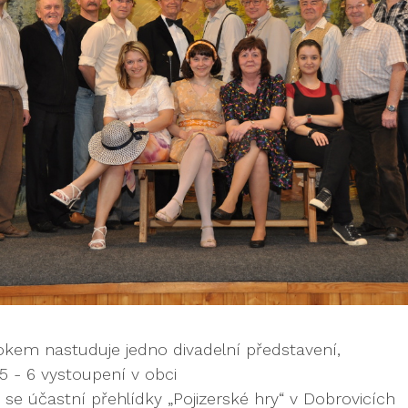
kem nastuduje jedno divadelní představení,
5 - 6 vystoupení v obci
 se účastní přehlídky „Pojizerské hry“ v Dobrovicích