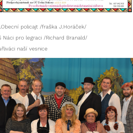
.Obecní policajt /fraška J.Horáček/
 Náci pro legraci /Richard Branald/
řliváci naší vesnice