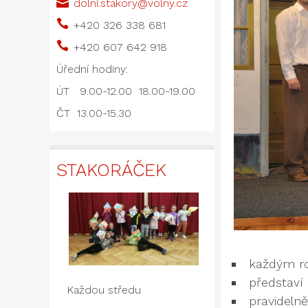

dolni.stakory@volny.cz

+420 326 338 681

+420 607 642 918
Úřední hodiny:
ÚT 9.00-12.00 18.00-19.00
ČT 13.00-15.30
STAKORÁČEK
každým ro
představí 
Každou středu
pravidelně