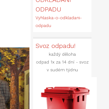
ODPADU
Vyhlaska-o-odkladani-
odpadu
Svoz odpadu!
každý děloha
odpad 1x za 14 dní - svoz
v sudém týdnu