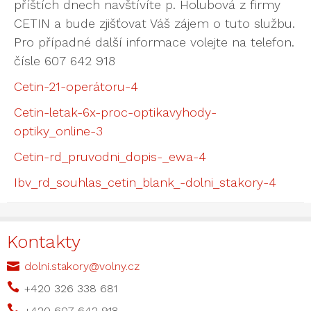
příštích dnech navštívíte p. Holubová z firmy
CETIN a bude zjišťovat Váš zájem o tuto službu.
Pro případné další informace volejte na telefon.
čísle 607 642 918
Cetin-21-operátoru-4
Cetin-letak-6x-proc-optikavyhody-
optiky_online-3
Cetin-rd_pruvodni_dopis-_ewa-4
Ibv_rd_souhlas_cetin_blank_-dolni_stakory-4
Kontakty

dolni.stakory@volny.cz

+420 326 338 681

+420 607 642 918